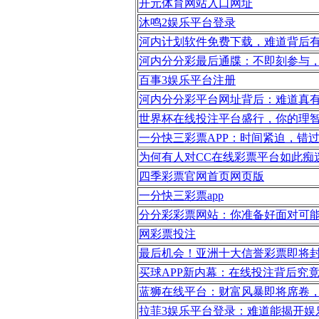
开元体育网站入口网址
沐鸣2娱乐平台登录
河内计划软件免费下载，难道背后
河内分分彩最后通牒：不即刻参与
百事3娱乐平台注册
河内分分彩平台网址背后：难道真
世界杯在线投注平台盛行，你的理
一分快三彩票APP：时间紧迫，错
为何有人对CC在线彩票平台如此痴
四季彩票官网首页网页版
一分快三彩票app
分分彩彩票网站：你准备好面对可
网彩票投注
最后机会！亚洲十大信誉彩票即将
买球APP新内幕：在线投注背后究
蓝狮在线平台：财富风暴即将席卷
拉菲3娱乐平台登录：难道能揭开娱