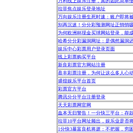
万利线上娱乐注册，真的如此简单
拉菲焦点娱乐登录地址
万向娱乐注册生死时速：账户即将
别再沉迷！分分彩预测网址正悄悄
为何欧洲杯现金买球网站登录，能
哈希分分彩漏洞网址：是偶然漏洞
娱乐中心彩票用户登录页面
线上彩票购买平台
新良彩票官方网站注册
盈丰彩票注册，为何让这么多人心
盛煌娱乐平台首页
彩票官方平台
腾讯分分平台注册登录
天天彩票网官网
血本无归警告！一分快三平台：存
拉菲10平台网址频出，娱乐业是否
1分快3暴富良机将逝：不把握，穷