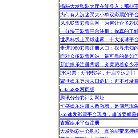
揭秘大发购彩大厅在线登入：那些
为何有人沉迷买大小单双彩票的平
凤凰联盟彩票官网，为何让众多彩
一分快三彩票平台注册：你真的了
世界杯线上买球迷雾：十大滚球平
走进1980彩票注册入口：探寻未知
面对众多彩票网站，最可靠的是如
新航娱乐注册背后：究竟藏着多少
PK彩票：玩转数字，开启幸运之门
耀世娱乐登录末日危机：再不登录
dafafa888网页版
腾讯分分彩计划网址
恒盛娱乐注册人数激增，是偶然现
365速发彩票平台现身，难道要颠
杏耀娱乐平台注册
大发购彩中心购彩，真的能带来持