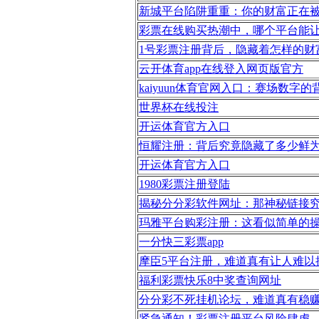
新城平台陷阱重重：你的财富正在
彩票在线购买热潮中，哪个平台能
1号彩票注册背后，隐藏着怎样的财
云开体育app在线登入网页版官方
kaiyuun体育官网入口：赛场数
世界杯在线投注
开运体育官方入口
恒耀注册：背后究竟隐藏了多少鲜
开运体育官方入口
1980彩票注册登陆
揭秘分分彩软件网址：那神秘链接
玛雅平台购彩注册：这看似简单的
一分快三彩票app
摩臣5平台注册，难道真有让人难以
福利彩票快乐8中奖查询网址
分分彩不死挂机论坛，难道真有稳
紧急通知！彩票注册平台风险肆虐