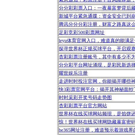
分分彩彩票入口：一夜暴富梦背后
新城平台紧急通牒：资金安全已到
腾讯分分分彩注册，财富之路真这
足彩竞彩500彩票网址
leyu体育官网入口，难道真的能满
探寻世界杯正规买球平台，开启观
杏彩彩票注册账号，其中有多少不
分分彩平台网址涌现，是彩民新选
耀世娱乐注册
走进时时投注官网，你能揭开哪些
快3彩票官网平台：揭开其神秘面纱
时时采彩开奖号码走势图
杏彩彩票平台官方网站
世界杯在线买球网站频现，是馅饼
惊！世界杯在线买球网隐藏暴富密
be365网址注册，难道预示着游戏