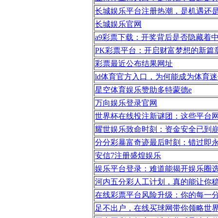
长城娱乐平台注册热潮，是机遇还
长城娱乐官网
a9彩票下载：开奖背后是否隐藏着
PK彩票平台：开启财富梦想的新篇
彩票最近公布结果网址
ld体育官方入口，为何能成为体育
星空体育娱乐赞助多特蒙德e
万向娱乐登录官网
世界杯在线投注新谜团：这些平台
耀世娱乐致命时刻：资金安全已到
分分彩暴富奇迹最后时刻：错过即
安信7注册盛煌娱乐
娱乐平台登录：难道能揭开娱乐圈
河内五分彩人工计划，真的能让你
在线彩票平台风险升级：你的每一
足不出户，在线买球网带你领略世