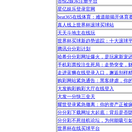
杏悦2娱乐注册平台
星亿娱乐登录官网
beat365在线体育：难道能揭开体
真人线上世界杯滚球买球站
天天斗地主在线玩
世界杯买球新趋势追踪：十大滚球
腾讯分分彩计划
哈希分分彩网址爆火，是玩家新宠
手机彩票投注生死局：走势突变，
走进蓝狮在线登录入口，邂逅别样
购彩网站紧急通告：黑客肆虐，你
大发购彩购彩大厅在线登入
大发一分快三全天
耀世登录紧急撤离：你的资产正被
分分彩下载网址大起底：背后是否
分分彩不死挂机论坛，为何能吸引
世界杯在线买球平台