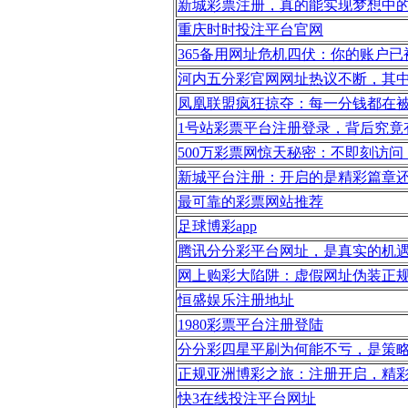
新城彩票注册，真的能实现梦想中
重庆时时投注平台官网
365备用网址危机四伏：你的账户
河内五分彩官网网址热议不断，其
凤凰联盟疯狂掠夺：每一分钱都在
1号站彩票平台注册登录，背后究竟
500万彩票网惊天秘密：不即刻访
新城平台注册：开启的是精彩篇章
最可靠的彩票网站推荐
足球博彩app
腾讯分分彩平台网址，是真实的机
网上购彩大陷阱：虚假网址伪装正
恒盛娱乐注册地址
1980彩票平台注册登陆
分分彩四星平刷为何能不亏，是策
正规亚洲博彩之旅：注册开启，精
快3在线投注平台网址