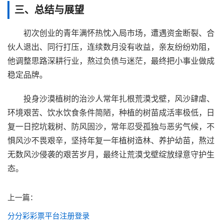
三、总结与展望
初次创业的青年满怀热忱入局市场，遭遇资金断裂、合
伙人退出、同行打压，连续数月没有收益，亲友纷纷劝阻，
他调整思路深耕行业，熬过负债与迷茫，最终把小事业做成
稳定品牌。
投身沙漠植树的治沙人常年扎根荒漠戈壁，风沙肆虐、
环境艰苦、饮水饮食条件简陋，种植的树苗成活率极低，日
复一日挖坑栽树、防风固沙，常年忍受孤独与恶劣气候，不
惧风沙不畏艰辛，坚持年复一年植树造林、养护幼苗，熬过
无数风沙侵袭的艰苦岁月，最终让荒漠戈壁绽放绿意守护生
态。
上一篇：
分分彩彩票平台注册登录