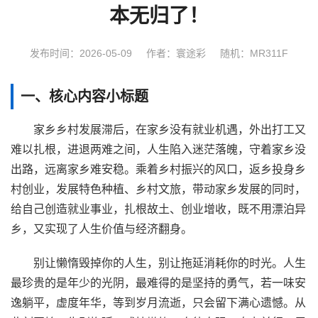
本无归了！
发布时间：2026-05-09
作者：寰途彩
随机：MR311F
一、核心内容小标题
家乡乡村发展滞后，在家乡没有就业机遇，外出打工又
难以扎根，进退两难之间，人生陷入迷茫落魄，守着家乡没
出路，远离家乡难安稳。乘着乡村振兴的风口，返乡投身乡
村创业，发展特色种植、乡村文旅，带动家乡发展的同时，
给自己创造就业事业，扎根故土、创业增收，既不用漂泊异
乡，又实现了人生价值与经济翻身。
别让懒惰毁掉你的人生，别让拖延消耗你的时光。人生
最珍贵的是年少的光阴，最难得的是坚持的勇气，若一味安
逸躺平，虚度年华，等到岁月流逝，只会留下满心遗憾。从