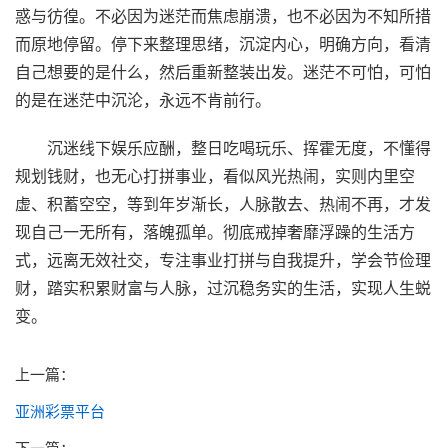
惑与彷徨。不必因为迷茫而焦虑崩溃，也不必因为不知所措
而原地停留。停下来整理思绪，沉淀内心，明确方向，看清
自己想要的是什么，然后重新整装出发。迷茫不可怕，可怕
的是在迷茫中沉沦，永远不肯前行。
沉迷线下娱乐应酬，整日吃喝玩乐、挥霍无度，不懂得
规划钱财，也无心打拼事业，看似风光热闹，实则内里空
虚、积蓄空空，等到年岁渐长，人脉散去、热闹不再，才发
现自己一无所有，落魄孤单。彻底戒掉奢靡浮躁的生活方
式，远离无效社交，专注事业打拼与自我提升，学会节俭理
财，踏实积累财富与人脉，过沉稳务实的生活，实现人生蜕
变。
上一篇：
亚洲彩票平台