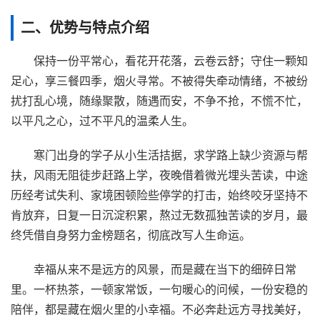
二、优势与特点介绍
保持一份平常心，看花开花落，云卷云舒；守住一颗知
足心，享三餐四季，烟火寻常。不被得失牵动情绪，不被纷
扰打乱心境，随缘聚散，随遇而安，不争不抢，不慌不忙，
以平凡之心，过不平凡的温柔人生。
寒门出身的学子从小生活拮据，求学路上缺少资源与帮
扶，风雨无阻徒步赶路上学，夜晚借着微光埋头苦读，中途
历经考试失利、家境困顿险些停学的打击，始终咬牙坚持不
肯放弃，日复一日沉淀积累，熬过无数孤独苦读的岁月，最
终凭借自身努力金榜题名，彻底改写人生命运。
幸福从来不是远方的风景，而是藏在当下的细碎日常
里。一杯热茶，一顿家常饭，一句暖心的问候，一份安稳的
陪伴，都是藏在烟火里的小幸福。不必奔赴远方寻找美好，