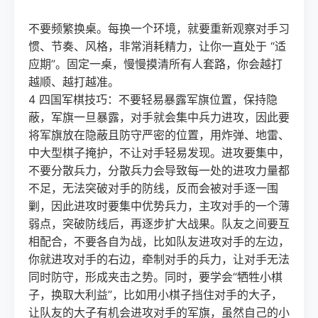
不要频繁换桌。每换一个环境，就要重新观察对手习
惯、节奏、风格，非常消耗精力，让你一直处于 “适
应期”。固定一桌，慢慢摸清所有人套路，你会越打
越顺、越打越准。
4 四国军棋技巧：不要轻易暴露军旗位置，保持隐
蔽，军旗一旦暴露，对手就会集中兵力进攻，因此要
将军旗放在隐蔽且防守严密的位置，用炸弹、地雷、
中大型棋子掩护，不让对手轻易发现。进攻要集中，
不要分散兵力，分散兵力会导致每一处的进攻力量都
不足，无法突破对手的防线，反而会被对手逐一围
剿，因此进攻时要集中优势兵力，主攻对手的一个薄
弱点，突破防线后，再逐步扩大战果。队友之间要互
相配合，不要各自为战，比如队友进攻对手的左边，
你就进攻对手的右边，牵制对手的兵力，让对手无法
同时防守，形成夹击之势。同时，要学会“牺牲小棋
子，换取大利益”，比如用小棋子挡住对手的大子，
让队友的大子有机会进攻对手的军旗，虽然自己的小