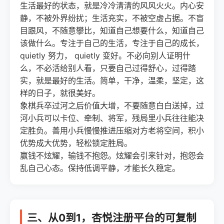
生活最好的状态，就是冷冷清清的风风火火。内心安
静，不被外界纷扰；生活充实，不被空虚占据。不盲
目跟风，不随意攀比，知道自己想要什么，知道自己
该做什么。专注于自己的生活，专注于自己的成长，
quietly 努力， quietly 变好。不必向别人证明什
么，不必活给别人看，只要自己过得舒心，过得踏
实，就是最好的生活。简单，干净，温柔，坚定，这
样的日子，就很美好。
象棋兵卒过河之后价值大增，不要随意白白送掉，过
河小兵可以卡位、牵制、将军，残局里小兵往往能决
定胜负。善用小兵慢慢推进压缩对方老将空间，积小
优势成大优势，轻松锁定胜局。
赢钱不炫耀，输钱不抱怨。炫耀会引来针对，抱怨会
乱自己心态。保持低调平静，才能长久稳定。
三、从0到1，杏悦注册平台的可复制