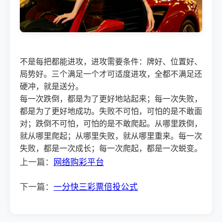
不是每把都能进攻，进攻需要条件：牌好、位置好、
局势好。三个满足一个才可适度进攻，全都不满足还
硬冲，就是送分。
每一次跌倒，都是为了更好地站起来；每一次失败，
都是为了更好地成功。失败不可怕，可怕的是不敢面
对；跌倒不可怕，可怕的是不敢爬起。从哪里跌倒，
就从哪里爬起；从哪里失败，就从哪里重来。每一次
失败，都是一次成长；每一次爬起，都是一次蜕变。
上一篇：
网络购彩平台
下一篇：
一分快三彩票倍投公式