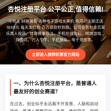
杏悦注册平台 公平公正,值得信赖!
斗地主 财神捕鱼 各种电子游戏水果机 新用户注册还送
1888元 每天发红包 百万提款秒到账。公司业务包含百家
乐真人视讯、体育赛事投注、手机在线购彩、棋牌游戏、
炸金花、万人牛牛、手机捕鱼、电子竞技等。
立即进入棋牌彩票官方网站
一、为什么杏悦注册平台，是普通人
最友好的创业赛道？
在过去，创业似乎永远离不开背景、人脉和启动