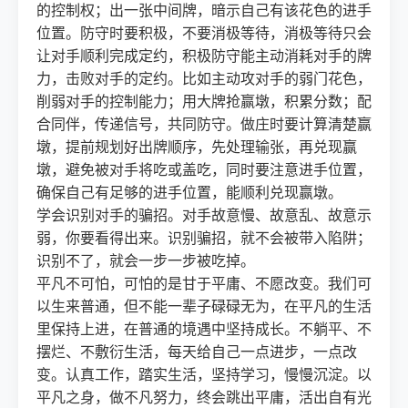
的控制权；出一张中间牌，暗示自己有该花色的进手
位置。防守时要积极，不要消极等待，消极等待只会
让对手顺利完成定约，积极防守能主动消耗对手的牌
力，击败对手的定约。比如主动攻对手的弱门花色，
削弱对手的控制能力；用大牌抢赢墩，积累分数；配
合同伴，传递信号，共同防守。做庄时要计算清楚赢
墩，提前规划好出牌顺序，先处理输张，再兑现赢
墩，避免被对手将吃或盖吃，同时要注意进手位置，
确保自己有足够的进手位置，能顺利兑现赢墩。
学会识别对手的骗招。对手故意慢、故意乱、故意示
弱，你要看得出来。识别骗招，就不会被带入陷阱；
识别不了，就会一步一步被吃掉。
平凡不可怕，可怕的是甘于平庸、不愿改变。我们可
以生来普通，但不能一辈子碌碌无为，在平凡的生活
里保持上进，在普通的境遇中坚持成长。不躺平、不
摆烂、不敷衍生活，每天给自己一点进步，一点改
变。认真工作，踏实生活，坚持学习，慢慢沉淀。以
平凡之身，做不凡努力，终会跳出平庸，活出自有光