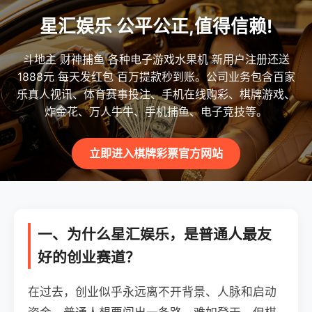
星汇娱乐 公平公正,值得信赖!
斗地主 财神捕鱼 各种电子游戏水果机 新用户注册还送
1888元 每天发红包 百万提款秒到账。公司业务包含百家
乐真人视讯、体育赛事投注、手机在线购彩、棋牌游戏、
炸金花、万人牛牛、手机捕鱼、电子竞技等。
立即进入棋牌彩票官方网站
一、为什么星汇娱乐，是普通人最友
好的创业赛道？
在过去，创业似乎永远离不开背景、人脉和启动