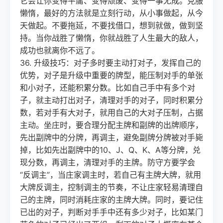
它会让你变得平庸、变得颓废、变得一事无成。克服
懒惰，最好的方法就是立刻行动，从小事做起，从今
天做起。不要拖延，不要找借口，想到就做，做到坚
持。当你战胜了懒惰，你就战胜了人生最大的敌人，
成功也就离你不远了。
36. 升级技巧：对子多时要主动打对子，发挥自己的
优势，对子是升级中重要的牌型，能压制对手的单张
和小对子，还能积累分数。比如自己手中有多个对
子，就主动打出对子，清理对手的对子，同时积累分
数，若对手有大对子，就用自己的大对子压制，占据
主动。坐庄时，要合理分配主牌和副牌的出牌顺序，
先出副牌中的分牌，再调主，避免副牌分牌被对手毙
掉，比如先出副牌中的10、J、Q、K、A等分牌，兑
现分数，再调主，清理对手的主牌。防守方要学会
“反调主”，当庄家调主时，若自己有主牌大牌，就用
大牌反调主，控制调主的节奏，不让庄家轻易清理自
己的主牌，同时消耗庄家的主牌大牌。同时，要记住
已出的对子，判断对手手中还有多少对子，比如某门